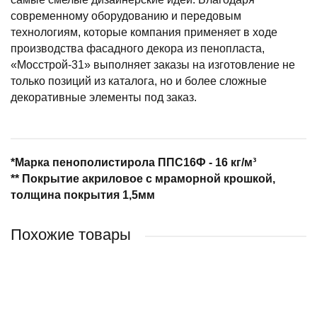
современному оборудованию и передовым
технологиям, которые компания применяет в ходе
производства фасадного декора из пенопласта,
«Мосстрой-31» выполняет заказы на изготовление не
только позиций из каталога, но и более сложные
декоративные элементы под заказ.
*Марка пенополистирола ППС16Ф - 16 кг/м³
** Покрытие акриловое с мраморной крошкой,
толщина покрытия 1,5мм
Похожие товары
НОВИНКА
НОВИНКА
НОВИНКА
НОВИНКА
НОВИНКА
НОВИНКА
НОВИНКА
НОВИНКА
ХИТ ПРОДАЖ
ХИТ ПРОДАЖ
ХИТ ПРОДАЖ
ХИТ ПРОДАЖ
ХИТ ПРОДАЖ
ХИТ ПРОДАЖ
ХИТ ПРОДАЖ
ХИТ ПРОДАЖ
РЕКОМЕНДУЕМ
РЕКОМЕНДУЕМ
РЕКОМЕНДУЕМ
РЕКОМЕНДУЕМ
РЕКОМЕНДУЕМ
РЕКОМЕНДУЕМ
РЕКОМЕНДУЕМ
РЕКОМЕНДУЕМ