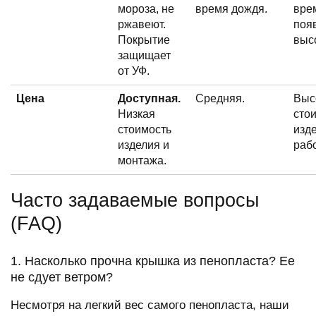
мороза, не
время дождя.
вре
ржавеют.
поя
Покрытие
выс
защищает
от УФ.
Цена
Доступная.
Средняя.
Выс
Низкая
сто
стоимость
изд
изделия и
рабо
монтажа.
Часто задаваемые вопросы
(FAQ)
1. Насколько прочна крышка из пенопласта? Ее
не сдует ветром?
Несмотря на легкий вес самого пенопласта, наши