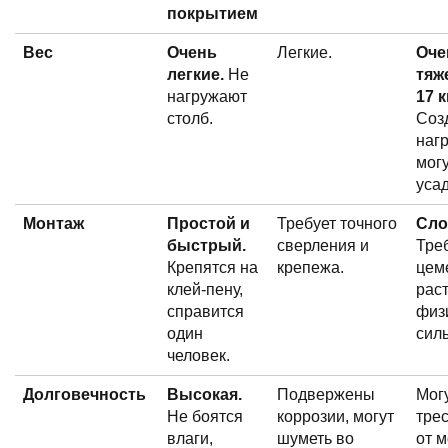
покрытием
Вес
Очень
Легкие.
Оче
легкие.
Не
тяж
нагружают
17 к
столб.
Соз
нагр
могу
усад
Монтаж
Простой и
Требует точного
Сло
быстрый.
сверления и
Тре
Крепятся на
крепежа.
цем
клей-пену,
рас
справится
физ
один
силы
человек.
Долговечность
Высокая.
Подвержены
Мог
Не боятся
коррозии, могут
тре
влаги,
шуметь во
от м